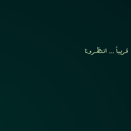
قريباً ... انتظرونا